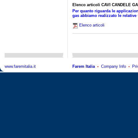
Elenco articoli CAVI CANDELE G
Per quanto riguarda le applicazio
gas abbiamo realizzato le relative
Elenco articoli
www.faremitalia.it
Farem Italia
Company Info
Pri
•
•