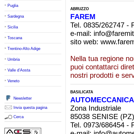
»
Puglia
ABRUZZO
FAREM
»
Sardegna
Tel. 0835/262747 -
»
Sicilia
e-mail: info@faremita
»
Toscana
sito web: www.faremi
»
Trentino-Alto Adige
Nella tua regione no
»
Umbria
puoi contattarci dire
»
Valle d’Aosta
nostri prodotti e ser
»
Veneto
BASILICATA
AUTOMECCANICA 
Newsletter
Zona Industriale
Invia questa pagina
85038 SENISE (PZ
Cerca
Tel. 0973/686454 -
e-mail: info@autome