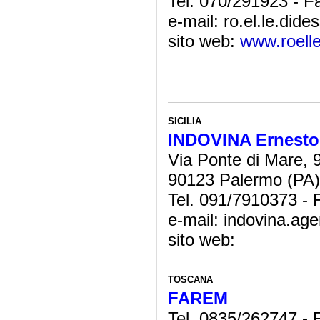
Tel. 070/291923 - 
e-mail: ro.el.le.dides
sito web:
www.roelle.
SICILIA
INDOVINA Ernesto 
Via Ponte di Mare, 
90123 Palermo (PA) -
Tel. 091/7910373 -
e-mail: indovina.age
sito web:
TOSCANA
FAREM
Tel. 0835/262747 -